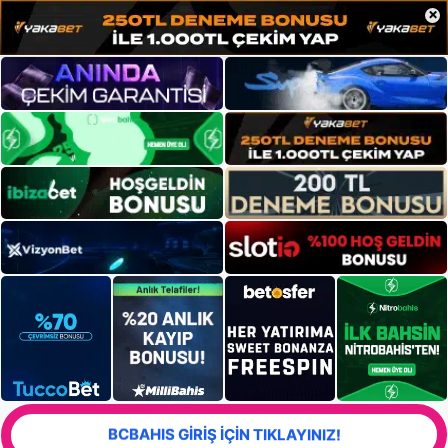
×
BCBAHIS GİRİŞ İÇİN TIKLAYINIZ!