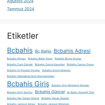
Ağustos 2024
Temmuz 2024
Etiketler
Bcbahis
Bcbahis Adresi
Bc Bahis
Bcbahis Altyapı
Bcbahis Bahis Sitesi
Bcbahis Bingo Oranlar
Bcbahis Canlı Destek
Bcbahis Casino Kayıpları
Bcbahis Casino Oyunu
Bcbahis En Popüler Oyunlar
Bcbahis Erişim Eklentisi
Bcbahis Geleneksel Spor Karşılaşmaları
Bcbahis Giriş
Bcbahis Giriş Bilgilerini Bulmak
Bcbahis Güncel
Bcbahis Giriş Sayfası
Bc Bahis Güvenilir Site
Bcbahis Her Zaman Güncel
Bcbahis Hesap Ayarları
Bcbahis Jackpot Adresi
Bcbahis Jackpot Bölümleri