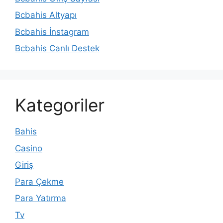
Bcbahis Altyapı
Bcbahis İnstagram
Bcbahis Canlı Destek
Kategoriler
Bahis
Casino
Giriş
Para Çekme
Para Yatırma
Tv