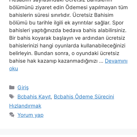
bölümünü ziyaret edin Ödemesi yapılmayan tüm
bahislerin süresi sınırlıdır. Ücretsiz Bahisim
bölümü bu tarihle ilgili ek ayrıntılar sağlar. Spor
bahisleri yaptığınızda bedava bahis alabilirsiniz.
Bir bahis koyarak başlayın ve ardından ücretsiz
bahislerinizi hangi oyunlarda kullanabileceğinizi
belirleyin. Bundan sonra, o oyundaki ücretsiz
bahise hak kazanıp kazanmadığınızı …
Devamını
oku
Kategoriler
Giriş
Etiketler
Bcbahis Kayıt
,
Bcbahis Ödeme Sürecini
Hızlandırmak
Yorum yap