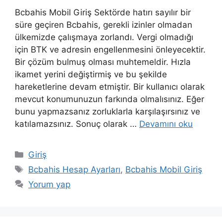
Bcbahis Mobil Giriş Sektörde hatırı sayılır bir
süre geçiren Bcbahis, gerekli izinler olmadan
ülkemizde çalışmaya zorlandı. Vergi olmadığı
için BTK ve adresin engellenmesini önleyecektir.
Bir çözüm bulmuş olması muhtemeldir. Hızla
ikamet yerini değiştirmiş ve bu şekilde
hareketlerine devam etmiştir. Bir kullanıcı olarak
mevcut konumunuzun farkında olmalısınız. Eğer
bunu yapmazsanız zorluklarla karşılaşırsınız ve
katılamazsınız. Sonuç olarak …
Devamını oku
Kategoriler
Giriş
Etiketler
Bcbahis Hesap Ayarları
,
Bcbahis Mobil Giriş
Yorum yap