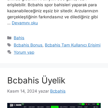
erişilebilir. Bcbahis spor bahisleri yaparak para
kazanabileceğiniz eşsiz bir sitedir. Arzularınızın
gerçekleştiğinin farkındasınız ve dilediğiniz gibi
…
Devamını oku
Kategoriler
Bahis
Etiketler
Bcbahis Bonus
,
Bcbahis Tam Kullanıcı Erişimi
Yorum yap
Bcbahis Üyelik
Kasım 14, 2024
yazar
Bcbahis