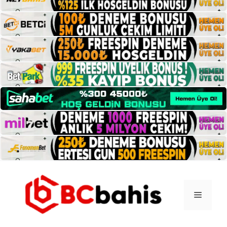
İçeriğe
atla
Menü