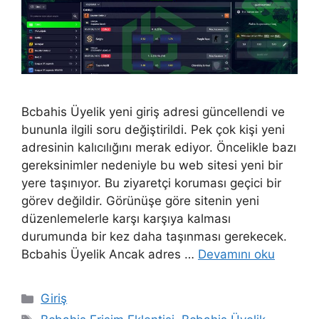
Bcbahis Üyelik yeni giriş adresi güncellendi ve
bununla ilgili soru değiştirildi. Pek çok kişi yeni
adresinin kalıcılığını merak ediyor. Öncelikle bazı
gereksinimler nedeniyle bu web sitesi yeni bir
yere taşınıyor. Bu ziyaretçi koruması geçici bir
görev değildir. Görünüşe göre sitenin yeni
düzenlemelerle karşı karşıya kalması
durumunda bir kez daha taşınması gerekecek.
Bcbahis Üyelik Ancak adres …
Devamını oku
Kategoriler
Giriş
Etiketler