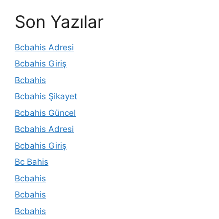
Son Yazılar
Bcbahis Adresi
Bcbahis Giriş
Bcbahis
Bcbahis Şikayet
Bcbahis Güncel
Bcbahis Adresi
Bcbahis Giriş
Bc Bahis
Bcbahis
Bcbahis
Bcbahis