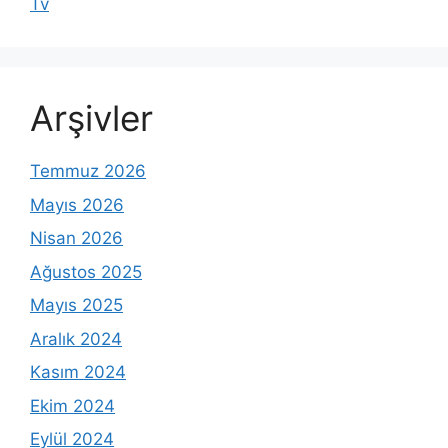
Tv
Arşivler
Temmuz 2026
Mayıs 2026
Nisan 2026
Ağustos 2025
Mayıs 2025
Aralık 2024
Kasım 2024
Ekim 2024
Eylül 2024