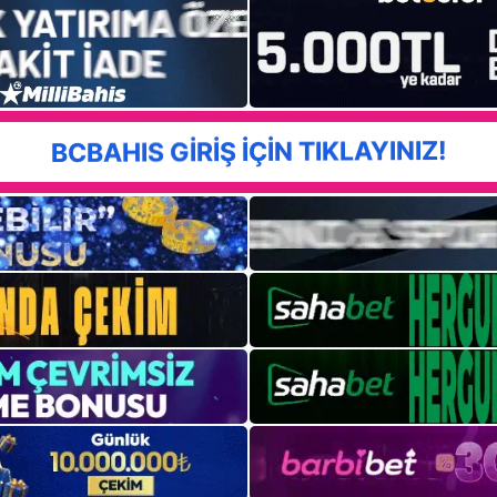
BCBAHIS GİRİŞ İÇİN TIKLAYINIZ!