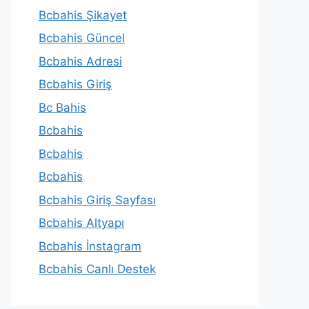
Bcbahis Şikayet
Bcbahis Güncel
Bcbahis Adresi
Bcbahis Giriş
Bc Bahis
Bcbahis
Bcbahis
Bcbahis
Bcbahis Giriş Sayfası
Bcbahis Altyapı
Bcbahis İnstagram
Bcbahis Canlı Destek