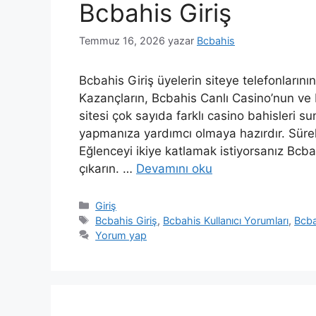
Bcbahis Giriş
Temmuz 16, 2026
yazar
Bcbahis
Bcbahis Giriş üyelerin siteye telefonlarını
Kazançların, Bcbahis Canlı Casino’nun ve 
sitesi çok sayıda farklı casino bahisleri sun
yapmanıza yardımcı olmaya hazırdır. Sürek
Eğlenceyi ikiye katlamak istiyorsanız Bcba
çıkarın. …
Devamını oku
Kategoriler
Giriş
Etiketler
Bcbahis Giriş
,
Bcbahis Kullanıcı Yorumları
,
Bcb
Yorum yap