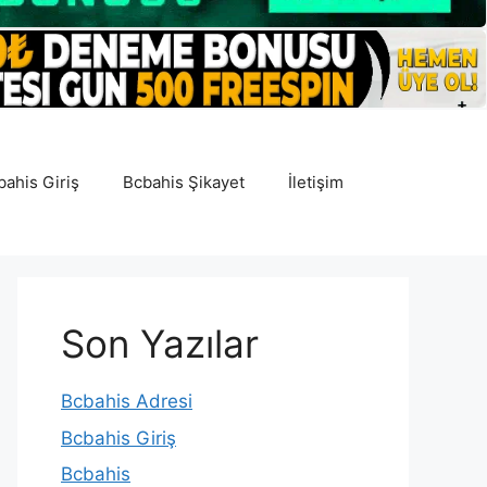
bahis Giriş
Bcbahis Şikayet
İletişim
Son Yazılar
Bcbahis Adresi
Bcbahis Giriş
Bcbahis