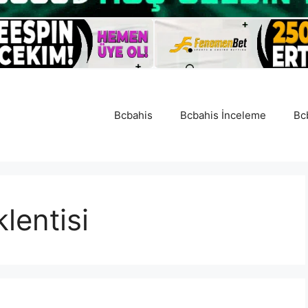
Bcbahis
Bcbahis İnceleme
Bc
lentisi