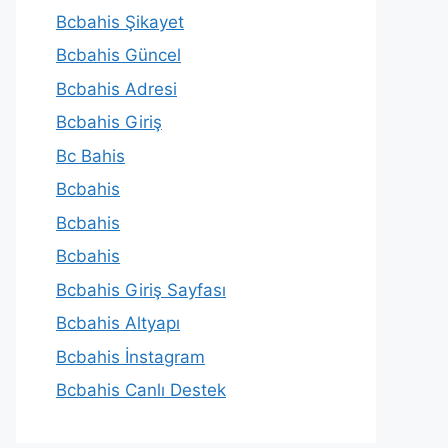
Bcbahis Şikayet
Bcbahis Güncel
Bcbahis Adresi
Bcbahis Giriş
Bc Bahis
Bcbahis
Bcbahis
Bcbahis
Bcbahis Giriş Sayfası
Bcbahis Altyapı
Bcbahis İnstagram
Bcbahis Canlı Destek