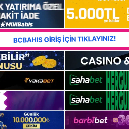
BCBAHIS GİRİŞ İÇİN TIKLAYINIZ!