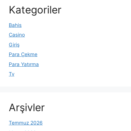
Kategoriler
Bahis
Casino
Giriş
Para Çekme
Para Yatırma
Tv
Arşivler
Temmuz 2026