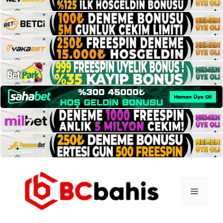
İçeriğe
atla
Menü