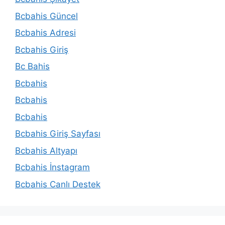
Bcbahis Güncel
Bcbahis Adresi
Bcbahis Giriş
Bc Bahis
Bcbahis
Bcbahis
Bcbahis
Bcbahis Giriş Sayfası
Bcbahis Altyapı
Bcbahis İnstagram
Bcbahis Canlı Destek