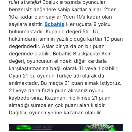
rulet stratejisi
Boşluk sırasında oyuncular
benzersiz değerlere sahip kartlar alırlar. 2’den
10’a kadar olan sayılar 1’den 10’a kadar olan
sayılara eşittir.
Bcbahis
Her uçuşta 9 yolcu
bulunmaktadır. Kupanın değeri 5tir. Üç
hükümdarın isminin yazılı olduğu kartlar 10 puan
değerindedir. Aslar bir ya da on bir puan
değerinde olabilir. Bcbahis Blackjackte Asın
değeri, oyuncunun elindeki diğer kartlarla
karşılaştırmasına bağlı olarak 11 veya 1 olabilir.
Oyun 21 bu oyunun Türkçe adı olarak da
anılmaktadır. Bu maçta 21 puan almak istiyoruz.
21 veya daha fazla puan alırsanız oyunu
kaybedersiniz. Kazanan, hiç kimse 21 puan
almadığı sürece en çok puanı alan kişidir.
Dağıtıcı, oyuncu yerine kazanan olabilir.