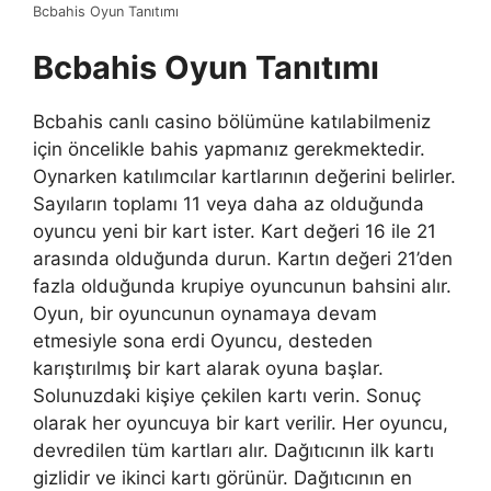
Bcbahis Oyun Tanıtımı
Bcbahis Oyun Tanıtımı
Bcbahis canlı casino bölümüne katılabilmeniz
için öncelikle bahis yapmanız gerekmektedir.
Oynarken katılımcılar kartlarının değerini belirler.
Sayıların toplamı 11 veya daha az olduğunda
oyuncu yeni bir kart ister. Kart değeri 16 ile 21
arasında olduğunda durun. Kartın değeri 21’den
fazla olduğunda krupiye oyuncunun bahsini alır.
Oyun, bir oyuncunun oynamaya devam
etmesiyle sona erdi Oyuncu, desteden
karıştırılmış bir kart alarak oyuna başlar.
Solunuzdaki kişiye çekilen kartı verin. Sonuç
olarak her oyuncuya bir kart verilir. Her oyuncu,
devredilen tüm kartları alır. Dağıtıcının ilk kartı
gizlidir ve ikinci kartı görünür. Dağıtıcının en