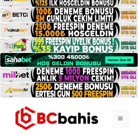
İçeriğe
atla
Menü