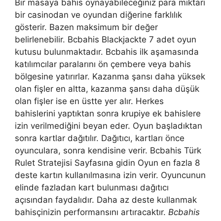
Bir masaya bahis oynayabileceğiniz para miktarı
bir casinodan ve oyundan diğerine farklılık
gösterir. Bazen maksimum bir değer
belirlenebilir. Bcbahis Blackjackte 7 adet oyun
kutusu bulunmaktadır. Bcbahis ilk aşamasında
katılımcılar paralarını ön çembere veya bahis
bölgesine yatırırlar. Kazanma şansı daha yüksek
olan fişler en altta, kazanma şansı daha düşük
olan fişler ise en üstte yer alır. Herkes
bahislerini yaptıktan sonra krupiye ek bahislere
izin verilmediğini beyan eder. Oyun başladıktan
sonra kartlar dağıtılır. Dağıtıcı, kartları önce
oyunculara, sonra kendisine verir. Bcbahis Türk
Rulet Stratejisi Sayfasına gidin Oyun en fazla 8
deste kartın kullanılmasına izin verir. Oyuncunun
elinde fazladan kart bulunması dağıtıcı
açısından faydalıdır. Daha az deste kullanmak
bahisçinizin performansını artıracaktır.
Bcbahis