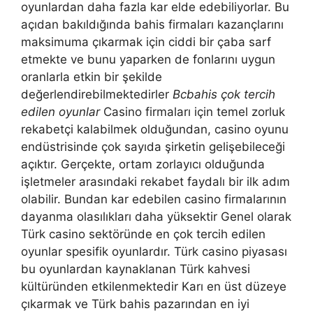
oyunlardan daha fazla kar elde edebiliyorlar. Bu
açıdan bakıldığında bahis firmaları kazançlarını
maksimuma çıkarmak için ciddi bir çaba sarf
etmekte ve bunu yaparken de fonlarını uygun
oranlarla etkin bir şekilde
değerlendirebilmektedirler
Bcbahis çok tercih
edilen oyunlar
Casino firmaları için temel zorluk
rekabetçi kalabilmek olduğundan, casino oyunu
endüstrisinde çok sayıda şirketin gelişebileceği
açıktır. Gerçekte, ortam zorlayıcı olduğunda
işletmeler arasındaki rekabet faydalı bir ilk adım
olabilir. Bundan kar edebilen casino firmalarının
dayanma olasılıkları daha yüksektir Genel olarak
Türk casino sektöründe en çok tercih edilen
oyunlar spesifik oyunlardır. Türk casino piyasası
bu oyunlardan kaynaklanan Türk kahvesi
kültüründen etkilenmektedir Karı en üst düzeye
çıkarmak ve Türk bahis pazarından en iyi