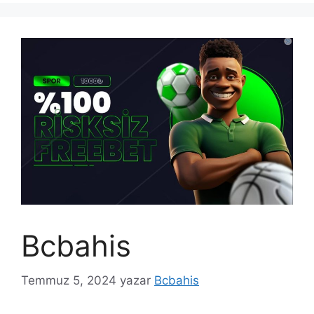
Bcbahis
Temmuz 5, 2024
yazar
Bcbahis