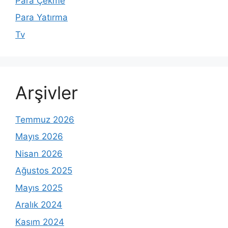
Para Çekme
Para Yatırma
Tv
Arşivler
Temmuz 2026
Mayıs 2026
Nisan 2026
Ağustos 2025
Mayıs 2025
Aralık 2024
Kasım 2024